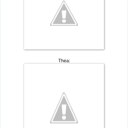
Thea: