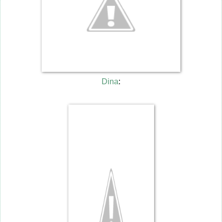
Dina
: